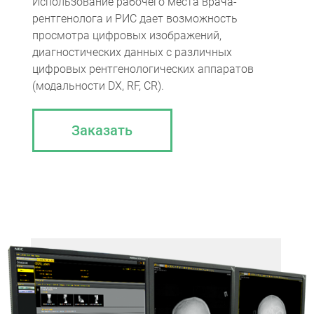
Использование рабочего места врача-
рентгенолога и РИС дает возможность
просмотра цифровых изображений,
диагностических данных с различных
цифровых рентгенологических аппаратов
(модальности DX, RF, CR).
Заказать
Компьютерная томография
Информационные технологии
Политика конфиденциальности
Календарь мероприятий
Информационные технологии
Система менеджмента качества
Пользовательское соглашение
Согласие на обработку персональных данных