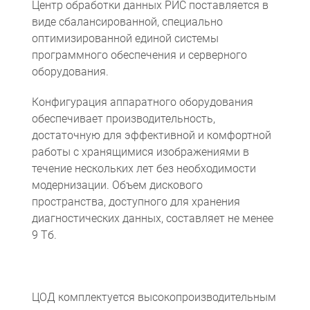
Центр обработки данных РИС поставляется в
виде сбалансированной, специально
оптимизированной единой системы
программного обеспечения и серверного
оборудования.
Конфигурация аппаратного оборудования
обеспечивает производительность,
достаточную для эффективной и комфортной
работы с хранящимися изображениями в
Компьютерная томография
Информационные технологии
Политика конфиденциальности
Календарь мероприятий
Информационные технологии
Система менеджмента качества
Пользовательское соглашение
Согласие на обработку персональных данных
течение нескольких лет без необходимости
модернизации. Объем дискового
пространства, доступного для хранения
диагностических данных, составляет не менее
9 Тб.
ЦОД комплектуется высокопроизводительным