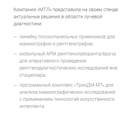
Компания «МТЛ» представила на своем стенде
актуальные решения в области лучевой
диагностики:
линейку плоскопанельных приемников для
маммографии и рентгенографии;
мобильный АРМ рентгенолаборанта/врача
для оперативного проведения
Компьютерная томография
Информационные технологии
Политика конфиденциальности
Календарь мероприятий
Информационные технологии
Система менеджмента качества
Пользовательское соглашение
Согласие на обработку персональных данных
рентгенодиагностических исследований вне
стационара;
программный комплекс «ТриоДМ-МТ» для
анализа маммографических исследований
с применением технологий искусственного
интеллекта.