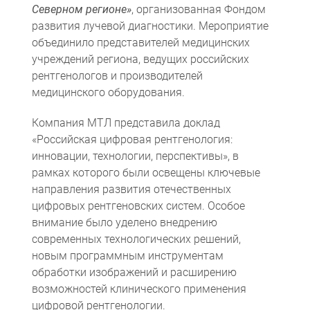
Северном регионе»
, организованная Фондом
развития лучевой диагностики. Мероприятие
объединило представителей медицинских
учреждений региона, ведущих российских
рентгенологов и производителей
медицинского оборудования.
Компания МТЛ представила доклад
«Российская цифровая рентгенология:
Компьютерная томография
Информационные технологии
Политика конфиденциальности
Календарь мероприятий
Информационные технологии
Система менеджмента качества
Пользовательское соглашение
Согласие на обработку персональных данных
инновации, технологии, перспективы», в
рамках которого были освещены ключевые
направления развития отечественных
цифровых рентгеновских систем. Особое
внимание было уделено внедрению
современных технологических решений,
новым программным инструментам
обработки изображений и расширению
возможностей клинического применения
цифровой рентгенологии.