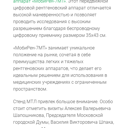
аппарат «МобиРен-7МТ»
. Этот передвижной
цифровой рентгеновский аппарат отличается
высокой маневренностью и позволяет
проводить исследования с высоким
разрешением благодаря беспроводному
цифровому приемнику размером 35x43 см.
«МобиРен-7МТ» занимает уникальное
положение на рынке, сочетая в себе
преимущества легких и тяжелых
Компьютерная томография
Информационные технологии
Политика конфиденциальности
Календарь мероприятий
Информационные технологии
Система менеджмента качества
Пользовательское соглашение
Согласие на обработку персональных данных
рентгеновских аппаратов, что делает его
идеальным решением для использования в
медицинских учреждениях с ограниченным
пространством.
Стенд МТЛ привлек большое внимание. Особо
стоит отметить визиты Алексея Валерьевича
Шапошникова, Председателя Московской
городской Думы, Василия Викторовича Шпака,