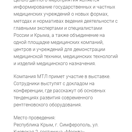
информирование государственных и частных
медицинских учреждений о новых формах,
методах и нормативах ведения деятельности с
главными экспертами и специалистами
России и Крыма, а также объединение на
одной площадке медицинских компаний,
центров и учреждений для демонстрации
медицинской техники, медицинских технологий
и изделий медицинского назначения.
Компьютерная томография
Информационные технологии
Политика конфиденциальности
Календарь мероприятий
Информационные технологии
Система менеджмента качества
Пользовательское соглашение
Согласие на обработку персональных данных
Компания МТЛ примет участие в выставке.
Сотрудники выступят с докладом на
конференции, где расскажут об основных
тенденциях развития современного
рентгеновского оборудования.
Место проведения:
Республика Крым, г. Симферополь, ул.
Киевская 2, гостиница «Москва».