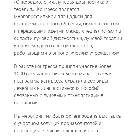
«Онкорадиология, лучевая диагностика и
терапия». Конгресс является
многопрофильной площадкой для
профессионального общения, обмена опытом
и передовыми идеями между специалистами в
области лучевой диагностики, лучевой терапии
и врачами других специальностей,
работающими в онкологических учреждениях.
В работе конгресса приняли участие более
Компьютерная томография
Информационные технологии
Политика конфиденциальности
Календарь мероприятий
Информационные технологии
Система менеджмента качества
Пользовательское соглашение
Согласие на обработку персональных данных
1500 специалистов со всего мира. Научная
программа конгресса охватила все виды
лечебных и диагностических пособий,
связанных с лучевыми технологиями в
онкологии.
На мероприятии была организована выставка
с участием ведущих производителей и
поставщиков высокотехнологичного