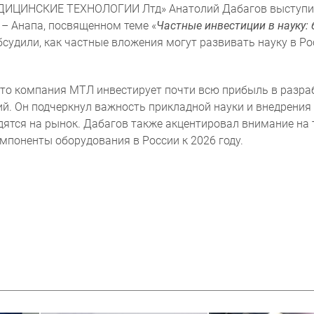
МЕДИЦИНСКИЕ ТЕХНОЛОГИИ Лтд» Анатолий Дабагов выступил
 – Анапа, посвященном теме «
Частные инвестиции в науку: 
бсудили, как частные вложения могут развивать науку в Ро
то компания МТЛ инвестирует почти всю прибыль в разраб
Согласие на обработку персональ
й. Он подчеркнул важность прикладной науки и внедрения 
тся на рынок. Дабагов также акцентировал внимание на т
мпоненты оборудования в России к 2026 году.