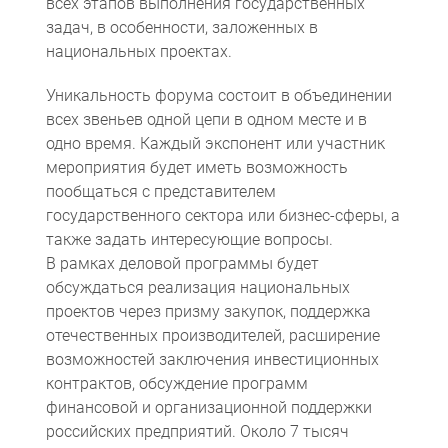
всех этапов выполнения государственных
задач, в особенности, заложенных в
национальных проектах.
Уникальность форума состоит в объединении
всех звеньев одной цепи в одном месте и в
одно время. Каждый экспонент или участник
мероприятия будет иметь возможность
пообщаться с представителем
государственного сектора или бизнес-сферы, а
Компьютерная томография
Информационные технологии
Политика конфиденциальности
Календарь мероприятий
Информационные технологии
Система менеджмента качества
Пользовательское соглашение
Согласие на обработку персональных данных
также задать интересующие вопросы.
В рамках деловой программы будет
обсуждаться реализация национальных
проектов через призму закупок, поддержка
отечественных производителей, расширение
возможностей заключения инвестиционных
контрактов, обсуждение программ
финансовой и организационной поддержки
российских предприятий. Около 7 тысяч