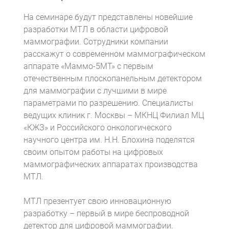
На семинаре будут представлены новейшие
разработки МТЛ в области цифровой
маммографии. Сотрудники компании
расскажут о современном маммографическом
аппарате «Маммо-5МТ» с первым
отечественным плоскопанельным детектором
для маммографии с лучшими в мире
параметрами по разрешению. Специалисты
Компьютерная томография
Информационные технологии
Политика конфиденциальности
Календарь мероприятий
Информационные технологии
Система менеджмента качества
Пользовательское соглашение
Согласие на обработку персональных данных
ведущих клиник г. Москвы – МКНЦ Филиал МЦ
«КЖЗ» и Российского онкологического
научного центра им. Н.Н. Блохина поделятся
своим опытом работы на цифровых
маммографических аппаратах производства
МТЛ.
МТЛ презентует свою инновационную
разработку – первый в мире беспроводной
детектор для цифровой маммографии.