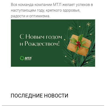
Вся команда компании МТЛ желает успехов в
наступающем году, крепкого здоровья,
радости и оптимизма.
Компьютерная томография
Информационные технологии
Политика конфиденциальности
Календарь мероприятий
Информационные технологии
Система менеджмента качества
Пользовательское соглашение
Согласие на обработку персональных данных
ПОСЛЕДНИЕ НОВОСТИ