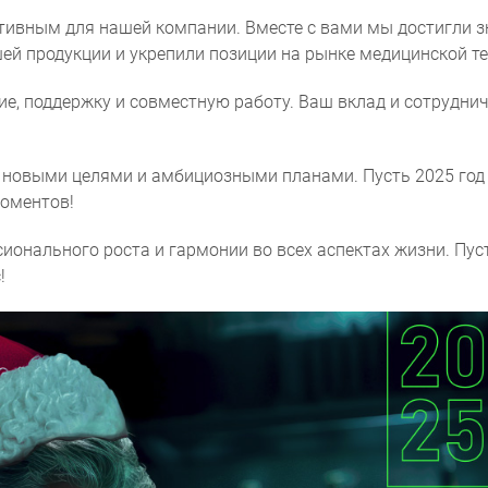
ивным для нашей компании. Вместе с вами мы достигли з
ей продукции и укрепили позиции на рынке медицинской те
е, поддержку и совместную работу. Ваш вклад и сотрудни
Согласие на обработку персональ
 новыми целями и амбициозными планами. Пусть 2025 год п
моментов!
онального роста и гармонии во всех аспектах жизни. Пус
!