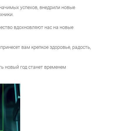
начимых успехов, внедрили новые
хники.
чество вдохновляют нас на новые
ных данных
ринесет вам крепкое здоровье, радость,
ть новый год станет временем