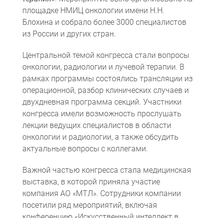
площадке НМИЦ онкологии имени Н.Н.
Блохина и собрало более 3000 специалистов
из России и других стран.
Центральной темой конгресса стали вопросы
онкологии, радиологии и лучевой терапии. В
рамках программы состоялись трансляции из
операционной, разбор клинических случаев и
двухдневная программа секций. Участники
Компьютерная томография
Информационные технологии
Политика конфиденциальности
Календарь мероприятий
Информационные технологии
Система менеджмента качества
Пользовательское соглашение
Согласие на обработку персональных данных
конгресса имели возможность прослушать
лекции ведущих специалистов в области
онкологии и радиологии, а также обсудить
актуальные вопросы с коллегами.
Важной частью конгресса стала медицинская
выставка, в которой приняла участие
компания АО «МТЛ». Сотрудники компании
посетили ряд мероприятий, включая
конференцию «Искусственный интеллект в