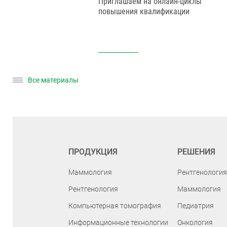
Приглашаем на онлайн-циклы
повышения квалификации
ии
ильным
ТЛ
Все материалы
ПРОДУКЦИЯ
РЕШЕНИЯ
Маммология
Рентгенология
Рентгенология
Маммология
Компьютерная томография
Педиатрия
Информационные технологии
Онкология