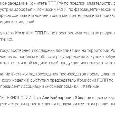
стное заседание Комитета ТПП РФ по предпринимательству 
устрии здоровья и Комиссии РСПП по фармацевтической 
росы совершенствования системы подтверждения произв
ицинских изделий.
датель Комитета ТПП РФ по предпринимательству в здрав
Согласие на обработку персональ
гиенко.
осударственной поддержки локализации на территории Ро
ния из-за проблем в области регулирования закупок требую
отехнологичной медицинской продукции используются не 
вании системы подтверждения производства промышленной
инских изделий) выступил председатель Комиссии РСПП по
президент Ассоциации «Росмедпром» Ю.Т. Калинин.
ИЕ ТЕХНОЛОГИИ Лтд»
Али Байларович Эйлазов
в своем вы
ния страны происхождения продукции с учетом различных