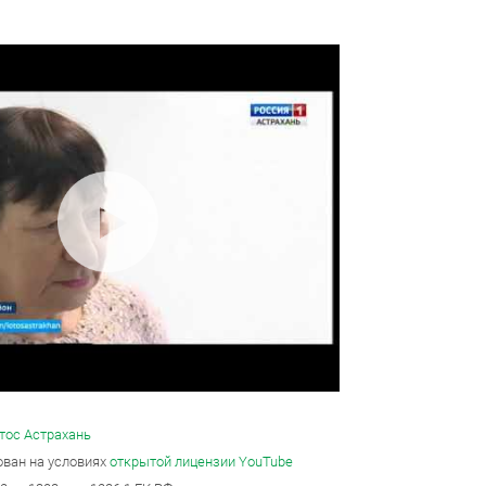
ных данных
тос Астрахань
ован на условиях
открытой лицензии YouTube