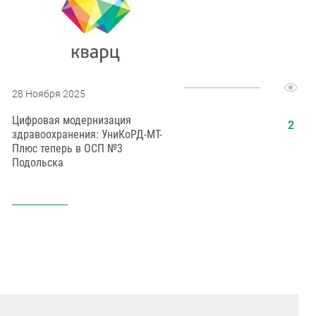
28 Ноября 2025
22 Января
Цифровая модернизация
О развити
здравоохранения: УниКоРД‑МТ-
медоборуд
Плюс теперь в ОСП №3
«МТЛ» в и
Подольска
модерниз
здравоохр