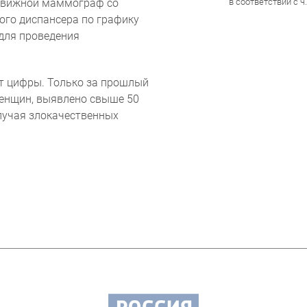
движной маммограф со
в соответствии с ч.
ого диспансера по графику
для проведения
 цифры. Только за прошлый
женщин, выявлено свыше 50
лучая злокачественных