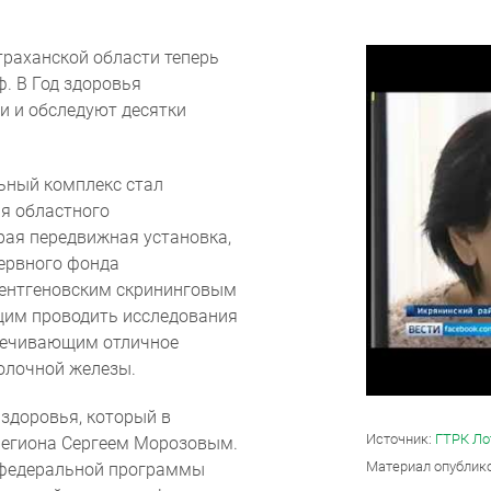
траханской области теперь
. В Год здоровья
и и обследуют десятки
Согласие на обработку персональ
ьный комплекс стал
ия областного
рая передвижная установка,
зервного фонда
рентгеновским скрининговым
им проводить исследования
спечивающим отличное
олочной железы.
здоровья, который в
Источник:
ГТРК Ло
региона Сергеем Морозовым.
Материал опублик
х федеральной программы