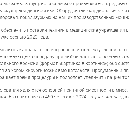
московье запущено российское производство передовых ул
васкулярной диагностики. Оборудование кардиологическог
здоровья, локализуемых на наших производственных мощн
обеспечить поставки техники в медицинские учреждения в к
уже осенью 2020 года.
Согласие на обработку персональ
 компактные аппараты со встроенной интеллектуальной пла
учшенную цветопередачу при любой частоте сердечных со
ального времени (формат «картинка в картинке») обе сис
ля за ходом хирургических вмешательств. Продуманный п
ращает время процедуры и позволяет увеличить пациентоп
олевания являются основной причиной смертности в мире.
ния. Его снижение до 450 человек к 2024 году является од