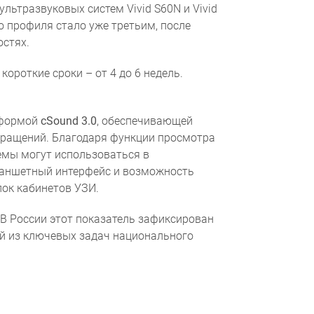
ьтразвуковых систем Vivid S60N и Vivid
о профиля стало уже третьим, после
остях.
ороткие сроки – от 4 до 6 недель.
ных данных
тформой
cSound 3.0
, обеспечивающей
кращений. Благодаря функции просмотра
темы могут использоваться в
ланшетный интерфейс и возможность
ок кабинетов УЗИ.
 В России этот показатель зафиксирован
ной из ключевых задач национального