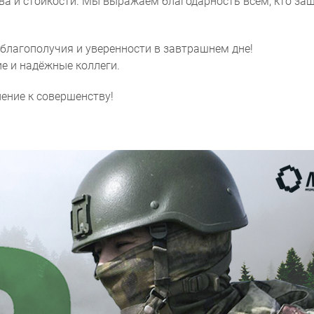
ва и стойкости. Мы выражаем благодарность всем, кто за
 благополучия и уверенности в завтрашнем дне!
ие и надёжные коллеги.
ление к совершенству!
Согласие на обработку персональ