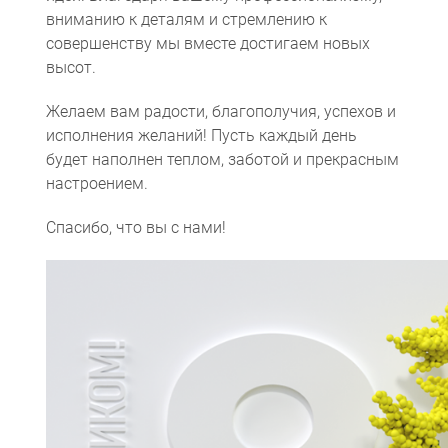
вниманию к деталям и стремлению к
совершенству мы вместе достигаем новых
высот.
Желаем вам радости, благополучия, успехов и
исполнения желаний! Пусть каждый день
будет наполнен теплом, заботой и прекрасным
настроением.
Компьютерная томография
Информационные технологии
Политика конфиденциальности
Календарь мероприятий
Информационные технологии
Система менеджмента качества
Пользовательское соглашение
Согласие на обработку персональных данных
Спасибо, что вы с нами!