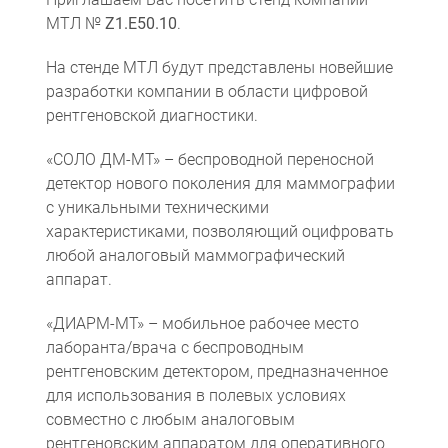
МТЛ №
Z1.E50.10
.
На стенде МТЛ будут представлены новейшие
разработки компании в области цифровой
рентгеновской диагностики.
«СОЛО ДМ-МТ» – беспроводной переносной
детектор нового поколения для маммографии
с уникальными техническими
Компьютерная томография
Информационные технологии
Политика конфиденциальности
Календарь мероприятий
Информационные технологии
Система менеджмента качества
Пользовательское соглашение
Согласие на обработку персональных данных
характеристиками, позволяющий оцифровать
любой аналоговый маммографический
аппарат.
«ДИАРМ-МТ» – мобильное рабочее место
лаборанта/врача с беспроводным
рентгеновским детектором, предназначенное
для использования в полевых условиях
совместно с любым аналоговым
рентгеновским аппаратом для оперативного