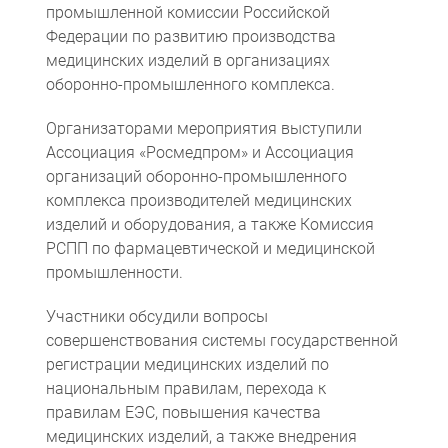
промышленной комиссии Российской
Федерации по развитию производства
медицинских изделий в организациях
оборонно-промышленного комплекса.
Организаторами мероприятия выступили
Ассоциация «Росмедпром» и Ассоциация
организаций оборонно-промышленного
комплекса производителей медицинских
Компьютерная томография
Информационные технологии
Политика конфиденциальности
Календарь мероприятий
Информационные технологии
Система менеджмента качества
Пользовательское соглашение
Согласие на обработку персональных данных
изделий и оборудования, а также Комиссия
РСПП по фармацевтической и медицинской
промышленности.
Участники обсудили вопросы
совершенствования системы государственной
регистрации медицинских изделий по
национальным правилам, перехода к
правилам ЕЭС, повышения качества
медицинских изделий, а также внедрения