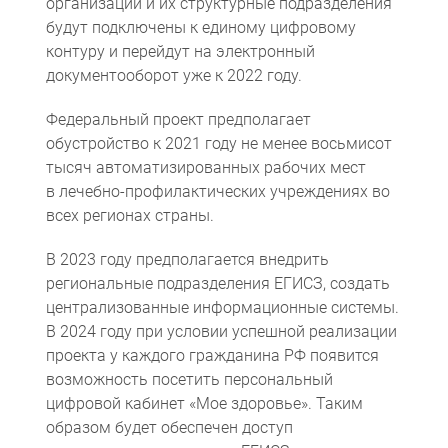
организации и их структурные подразделения
будут подключены к единому цифровому
контуру и перейдут на электронный
документооборот уже к 2022 году.
Федеральный проект предполагает
обустройство к 2021 году не менее восьмисот
тысяч автоматизированных рабочих мест
в лечебно-профилактических учреждениях во
всех регионах страны.
Компьютерная томография
Информационные технологии
Политика конфиденциальности
Календарь мероприятий
Информационные технологии
Система менеджмента качества
Пользовательское соглашение
Согласие на обработку персональных данных
В 2023 году предполагается внедрить
региональные подразделения ЕГИСЗ, создать
централизованные информационные системы.
В 2024 году при условии успешной реализации
проекта у каждого гражданина РФ появится
возможность посетить персональный
цифровой кабинет «Мое здоровье». Таким
образом будет обеспечен доступ