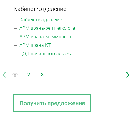
Кабинет/отделение
Мед
Кабинет/отделение
Ме
АРМ врача-рентгенолога
АР
АРМ врача-маммолога
АР
АРМ врача КТ
ЦО
ЦОД начального класса
Получить предложение