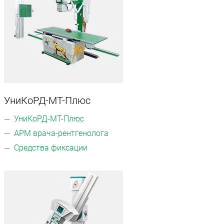
УниКоРД-МТ-Плюс
УниКоРД-МТ-Плюс
АРМ врача-рентгенолога
Средства фиксации