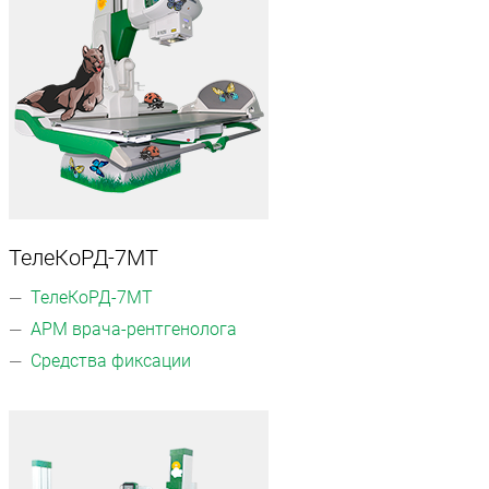
ТелеКоРД-7МТ
ТелеКоРД-7МТ
АРМ врача-рентгенолога
Средства фиксации