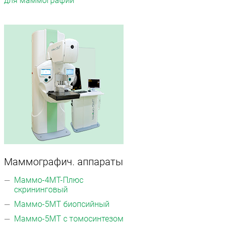
для маммографии
Маммографич. аппараты
Маммо-4МТ-Плюс
скрининговый
Маммо-5МТ биопсийный
Маммо-5МТ с томосинтезом