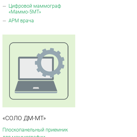
Цифровой маммограф
«Маммо-5МТ»
АРМ врача
Компьютерная томография
Информационные технологии
Политика конфиденциальности
Календарь мероприятий
Информационные технологии
Система менеджмента качества
Пользовательское соглашение
Согласие на обработку персональных данных
«СОЛО ДМ-МТ»
Плоскопанельный приемник