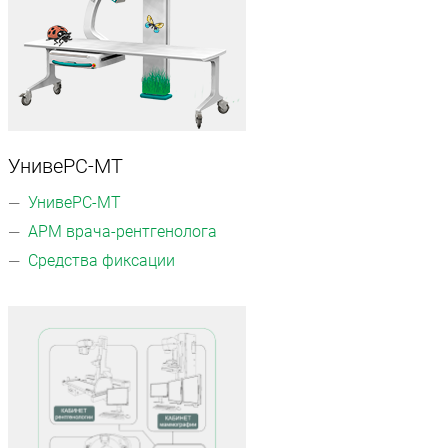
УнивеРС-МТ
УнивеРС-МТ
АРМ врача-рентгенолога
Средства фиксации