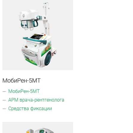
МобиРен-5МТ
МобиРен-5МТ
АРМ врача-рентгенолога
Средства фиксации