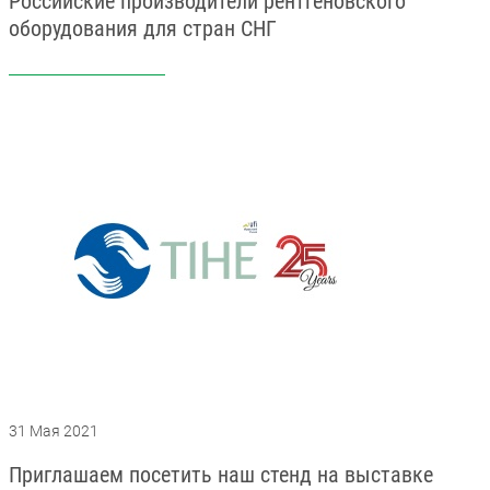
Российские производители рентгеновского
оборудования для стран СНГ
Компьютерная томография
Информационные технологии
Политика конфиденциальности
Календарь мероприятий
Информационные технологии
Система менеджмента качества
Пользовательское соглашение
Согласие на обработку персональных данных
31 Мая 2021
Приглашаем посетить наш стенд на выставке